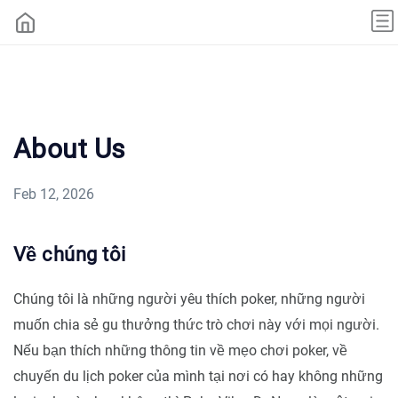
About Us
Feb 12, 2026
Về chúng tôi
Chúng tôi là những người yêu thích poker, những người
muốn chia sẻ gu thưởng thức trò chơi này với mọi người.
Nếu bạn thích những thông tin về mẹo chơi poker, về
chuyến du lịch poker của mình tại nơi có hay không những